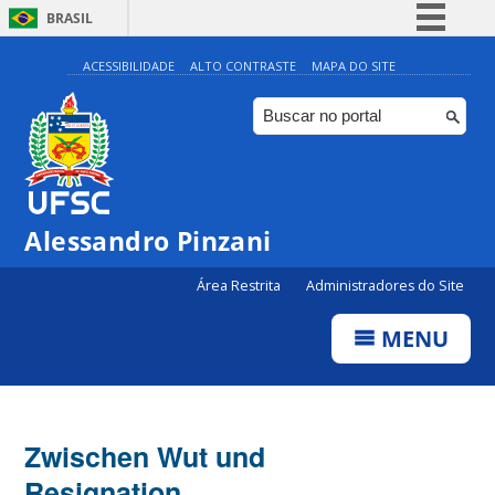
BRASIL
Simplifique!
ACESSIBILIDADE
ALTO CONTRASTE
MAPA DO SITE
Comunica BR
Participe
Acesso à informação
Legislação
Alessandro Pinzani
Canais
Área Restrita
Administradores do Site
MENU
Zwischen Wut und
Resignation