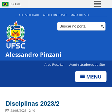
BRASIL
Simplifique!
ACESSIBILIDADE
ALTO CONTRASTE
MAPA DO SITE
Comunica BR
Participe
Acesso à informação
Legislação
Alessandro Pinzani
Canais
Área Restrita
Administradores do Site
MENU
Disciplinas 2023/2
28/08/2023 12:49