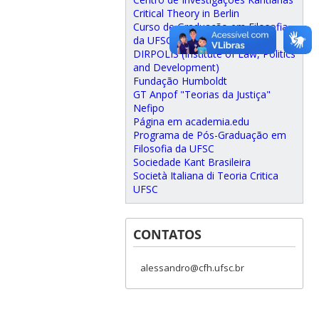
Critical Theory in Berlin
Curso de Graduação em Filosofia
da UFSC
DIRPOLIS (Institute of Law, Politics
and Development)
Fundação Humboldt
GT Anpof "Teorias da Justiça"
Nefipo
Página em academia.edu
Programa de Pós-Graduação em
Filosofia da UFSC
Sociedade Kant Brasileira
Società Italiana di Teoria Critica
UFSC
CONTATOS
alessandro@cfh.ufsc.br