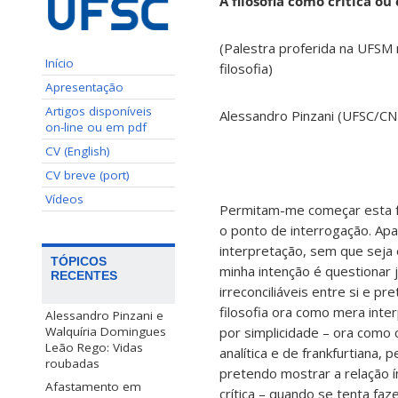
A filosofia como crítica o
(Palestra proferida na UFSM
Início
filosofia)
Apresentação
Artigos disponíveis
Alessandro Pinzani (UFSC/C
on-line ou em pdf
CV (English)
CV breve (port)
Vídeos
Permitam-me começar esta fal
o ponto de interrogação. Apa
interpretação, sem que seja e
TÓPICOS
minha intenção é questionar 
RECENTES
irreconciliáveis entre si e pr
filosofia ora como mera int
Alessandro Pinzani e
por simplicidade – ora como c
Walquíria Domingues
Leão Rego: Vidas
analítica e de frankfurtiana,
roubadas
pretendo mostrar a relação ín
Afastamento em
crítica – quando se tenta faz