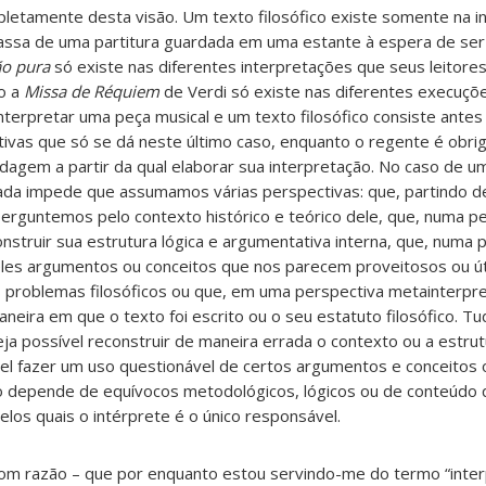
etamente desta visão. Um texto filosófico existe somente na i
 passa de uma partitura guardada em uma estante à espera de se
ão pura
só existe nas diferentes interpretações que seus leitore
o a
Missa de Réquiem
de Verdi só existe nas diferentes execuçõ
nterpretar uma peça musical e um texto filosófico consiste antes
tivas que só se dá neste último caso, enquanto o regente é obri
agem a partir da qual elaborar sua interpretação. No caso de um
, nada impede que assumamos várias perspectivas: que, partindo 
 perguntemos pelo contexto histórico e teórico dele, que, numa p
onstruir sua estrutura lógica e argumentativa interna, que, numa 
ueles argumentos ou conceitos que nos parecem proveitosos ou ú
 problemas filosóficos ou que, em uma perspectiva metainterpre
ira em que o texto foi escrito ou o seu estatuto filosófico. Tu
ja possível reconstruir de maneira errada o contexto ou a estrut
el fazer um uso questionável de certos argumentos e conceitos 
sso depende de equívocos metodológicos, lógicos ou de conteúdo
os quais o intérprete é o único responsável.
om razão – que por enquanto estou servindo-me do termo “inter