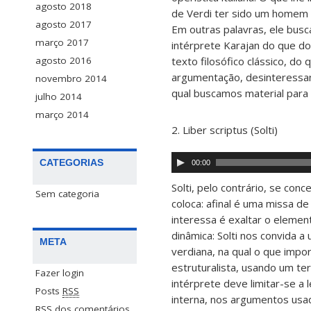
agosto 2018
de Verdi ter sido um homem po
agosto 2017
Em outras palavras, ele busc
março 2017
intérprete Karajan do que do
texto filosófico clássico, d
agosto 2016
argumentação, desinteressand
novembro 2014
qual buscamos material para 
julho 2014
março 2014
2. Liber scriptus (Solti)
Tocador
CATEGORIAS
00:00
de
áudio
Solti, pelo contrário, se con
Sem categoria
coloca: afinal é uma missa de
interessa é exaltar o elemen
dinâmica: Solti nos convida 
META
verdiana, na qual o que impo
estruturalista, usando um term
Fazer login
intérprete deve limitar-se a
Posts
RSS
interna, nos argumentos usa
RSS
dos comentários