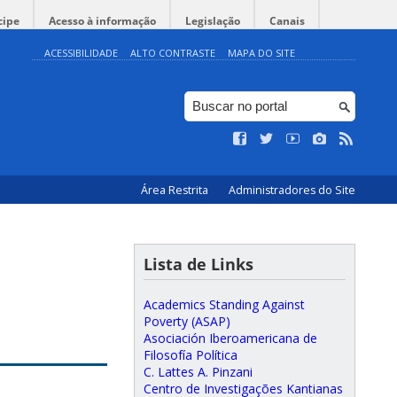
cipe
Acesso à informação
Legislação
Canais
ACESSIBILIDADE
ALTO CONTRASTE
MAPA DO SITE
Área Restrita
Administradores do Site
Lista de Links
Academics Standing Against
Poverty (ASAP)
Asociación Iberoamericana de
Filosofía Política
C. Lattes A. Pinzani
Centro de Investigações Kantianas