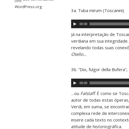
WordPress.org
3a. Tuba mirum (Toscanini)
Tocador
00:00
de
áudio
Já na interpretação de Tosca
verdiana em sua integridade
revelando todas suas cone
Otello…
3b. “Dio, fulgor della Bufera”
Tocador
00:00
de
áudio
…ou
Falstaff
. É como se Tosc
autor de todas estas óperas
Verdi, em suma, se encontr
complexa rede de interconexõ
insere cada texto no context
atitude de historiográfica.