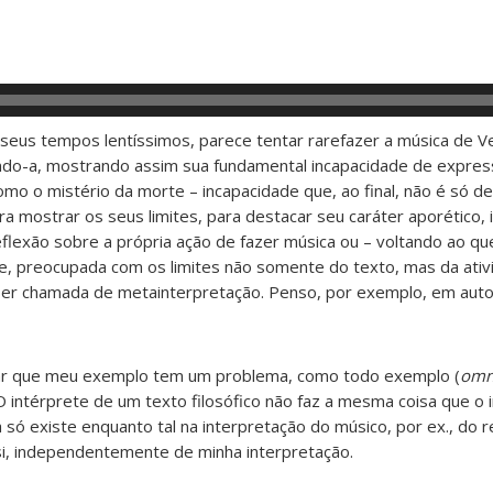
 seus tempos lentíssimos, parece tentar rarefazer a música de V
ndo-a, mostrando assim sua fundamental incapacidade de express
mo o mistério da morte – incapacidade que, ao final, não é só d
ra mostrar os seus limites, para destacar seu caráter aporético,
eflexão sobre a própria ação de fazer música ou – voltando ao qu
tude, preocupada com os limites não somente do texto, mas da ativ
 ser chamada de metainterpretação. Penso, por exemplo, em aut
ar que meu exemplo tem um problema, como todo exemplo (
omn
. O intérprete de um texto filosófico não faz a mesma coisa que o
a só existe enquanto tal na interpretação do músico, por ex., do
 si, independentemente de minha interpretação.