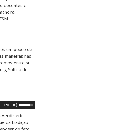
mo docentes e
maneira
UFSM.
ocês um pouco de
es maneiras nas
aremos entre si
rg Solti, a de
Use
00:00
as
setas
Verdi sério,
para
ue da tradição
cima
ou
o apesar do fato