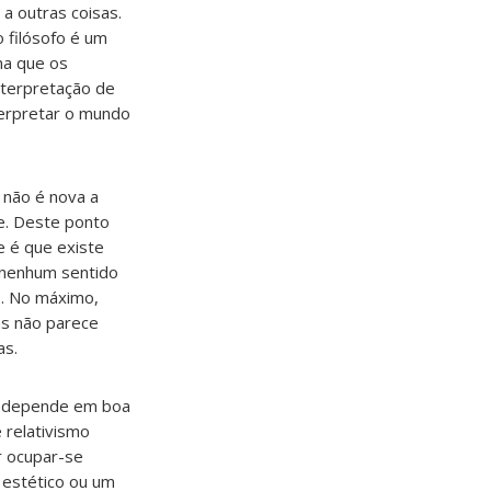
 a outras coisas.
 filósofo é um
ma que os
nterpretação de
terpretar o mundo
 não é nova a
le. Deste ponto
e é que existe
z nenhum sentido
o. No máximo,
as não parece
as.
ão depende em boa
 relativismo
r ocupar-se
r estético ou um