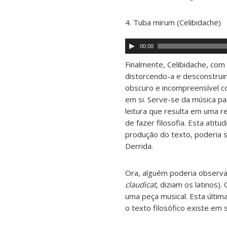
4. Tuba mirum (Celibidache)
Tocador
00:00
de
áudio
Finalmente, Celibidache, com
distorcendo-a e desconstrui
obscuro e incompreensível co
em si. Serve-se da música pa
leitura que resulta em uma r
de fazer filosofia. Esta ati
produção do texto, poderia
Derrida.
Ora, alguém poderia observ
claudicat
, diziam os latinos)
uma peça musical. Esta últim
o texto filosófico existe em