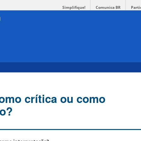
Simplifique!
Comunica BR
Parti
como crítica ou como
ão?