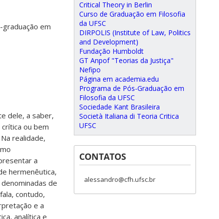
Critical Theory in Berlin
Curso de Graduação em Filosofia
da UFSC
ós-graduação em
DIRPOLIS (Institute of Law, Politics
and Development)
Fundação Humboldt
GT Anpof "Teorias da Justiça"
Nefipo
Página em academia.edu
Programa de Pós-Graduação em
Filosofia da UFSC
Sociedade Kant Brasileira
e dele, a saber,
Società Italiana di Teoria Critica
UFSC
 crítica ou bem
 Na realidade,
como
CONTATOS
apresentar a
 de hermenêutica,
alessandro@cfh.ufsc.br
er denominadas de
fala, contudo,
erpretação e a
ca, analítica e