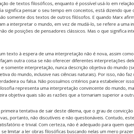
ação de textos filosóficos, enquanto é possível usá-lo em relação
ia significa pensar o seu tempo em conceitos, está dizendo que o
 não somente dos textos de outros filósofos. E quando Marx afir
aram a interpretar o mundo, em vez de mudá-lo, se refere a uma i
ão de posições de pensadores clássicos. Mas o que significa in
 um texto à espera de uma interpretação não é nova, assim como
o façam outra coisa se não oferecer diferentes interpretações de
re e somente interpretação, nunca descrição objetiva do mundo (s
tiva do mundo, inclusive nas ciências naturais). Por isso, não fa
verdadeira ou falsa. Não possuímos critérios para estabelecer iss
ilosofia representa uma interpretação convincente do mundo, m
ira objetiva quais são as razões que a tornariam superior a outr
primeira tentativa de sair deste dilema, que o grau de convicç
vas, portanto, não discutíveis e não questionáveis. Contudo, este
satisfatório e trivial. Com certeza, não é adequado para quem que
 se limitar a ler obras filosóficas buscando nelas um mero praze