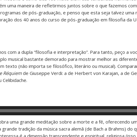
mbém uma maneira de refletirmos juntos sobre o que fazemos co
rogramas de pós-graduação, e penso que esta seja talvez uma 
lebração dos 40 anos do curso de pós-graduação em filosofia da 
 com a dupla “filosofia e interpretação”. Para tanto, peço a v
emplo musical bastante demorado para mostrar melhor as diferent
um texto (não importa se filosófico, literário ou musical). Compar
de Réquiem
de Giuseppe Verdi: a de Herbert von Karajan, a de Geo
u Celibidache.
 obra uma grande meditação sobre a morte e a fé, oferecendo um 
a grande tradição da música sacra alemã (de Bach a Brahms) do q
e interessa é a dimensão transcendente e espiritual, religiosa (iss