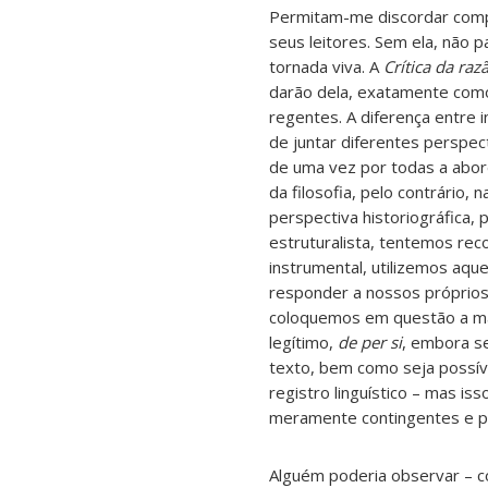
Permitam-me discordar compl
seus leitores. Sem ela, não
tornada viva. A
Crítica da raz
darão dela, exatamente com
regentes. A diferença entre i
de juntar diferentes perspec
de uma vez por todas a abord
da filosofia, pelo contrário
perspectiva historiográfica,
estruturalista, tentemos rec
instrumental, utilizemos aq
responder a nossos próprios
coloquemos em questão a mane
legítimo,
de per si
, embora se
texto, bem como seja possív
registro linguístico – mas i
meramente contingentes e pel
Alguém poderia observar – c