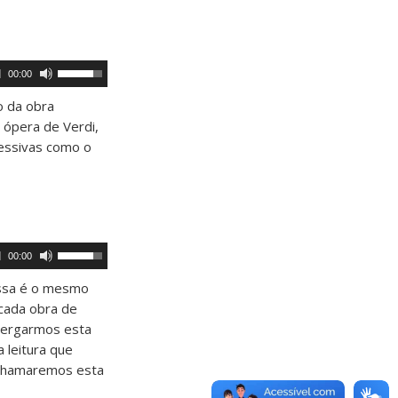
volume.
Use
00:00
as
setas
o da obra
para
 ópera de Verdi,
cima
ou
essivas como o
para
baixo
para
aumentar
ou
diminuir
o
Use
00:00
volume.
as
setas
issa é o mesmo
para
cada obra de
cima
ou
xergarmos esta
para
 leitura que
baixo
, chamaremos esta
para
aumentar