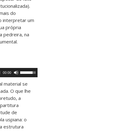
para
tucionalizada).
baixo
 mais do
para
aumentar
o interpretar um
ou
ua própria
diminuir
a pedreira, na
o
volume.
umental.
Use
00:00
as
setas
al material se
para
nada. O que lhe
cima
ou
bretudo, a
para
partitura
baixo
itude de
para
aumentar
la uspiana: o
ou
a estrutura
diminuir
o