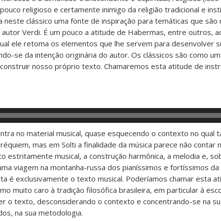
uco religioso e certamente inimigo da religião tradicional e insti
a neste clássico uma fonte de inspiração para temáticas que são
 autor Verdi. É um pouco a atitude de Habermas, entre outros, a
o qual ele retoma os elementos que lhe servem para desenvolver s
o-se da intenção originária do autor. Os clássicos são como um
construir nosso próprio texto. Chamaremos esta atitude de instr
centra no material musical, quase esquecendo o contexto no qual t
 réquiem, mas em Solti a finalidade da música parece não contar 
to estritamente musical, a construção harmônica, a melodia e, so
a uma viagem na montanha-russa dos pianíssimos e fortíssimos da 
rta é exclusivamente o texto musical. Poderíamos chamar esta at
o muito caro à tradição filosófica brasileira, em particular à esco
 ler o texto, desconsiderando o contexto e concentrando-se na su
dos, na sua metodologia.