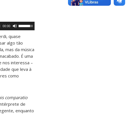
ou
diminuir
o
volume.
Use
00:00
as
setas
erdi, quase
para
ar algo tão
cima
ou
ela, mas da música
para
 inacabado. É uma
baixo
e nos interessa –
para
aumentar
idade que leva à
ou
ores como
diminuir
o
volume.
is comparatio
 intérprete de
 regente, enquanto