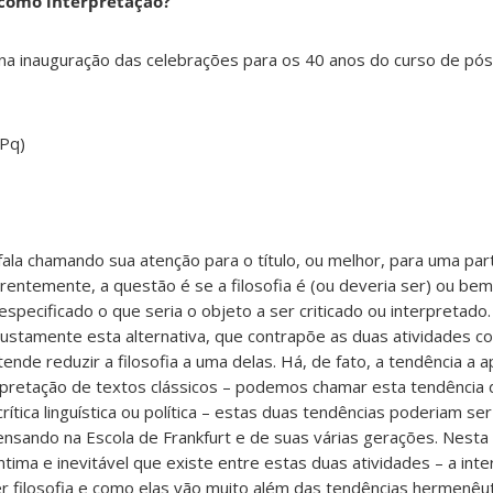
u como interpretação?
 na inauguração das celebrações para os 40 anos do curso de p
NPq)
a chamando sua atenção para o título, ou melhor, para uma part
rentemente, a questão é se a filosofia é (ou deveria ser) ou bem
specificado o que seria o objeto a ser criticado ou interpretado.
justamente esta alternativa, que contrapõe as duas atividades 
etende reduzir a filosofia a uma delas. Há, de fato, a tendência a 
erpretação de textos clássicos – podemos chamar esta tendência
rítica linguística ou política – estas duas tendências poderiam s
 pensando na Escola de Frankfurt e de suas várias gerações. Nesta 
tima e inevitável que existe entre estas duas atividades – a int
er filosofia e como elas vão muito além das tendências hermenêuti