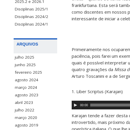
2025.2 e 2026.1
frankfurtiana. Esta será ta
Disciplinas 2025/1
como discentes em nossos p
Disciplinas 2024/2
interessante de iniciar a ce
Disciplinas 2024/1
ARQUIVOS
Primeiramente nos ocuparemos
paciência, pois farei um ex
julho 2025
quais é possível interpretar 
junho 2025
quatro gravações da
Missa 
fevereiro 2025
Arturo Toscanini e a de Sergi
agosto 2024
março 2024
1. Liber Scriptus (Karajan)
agosto 2023
abril 2023
Tocador
00:00
de
julho 2022
áudio
Karajan tende a fazer desta
março 2020
introvertido, mais próximo d
agosto 2019
operística italiana. O que lh