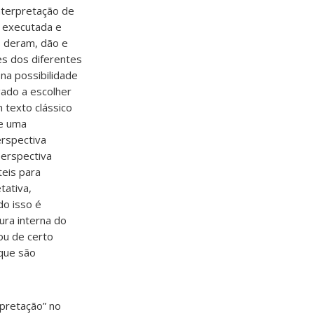
nterpretação de
r executada e
s deram, dão e
es dos diferentes
 na possibilidade
gado a escolher
 texto clássico
de uma
erspectiva
perspectiva
teis para
tativa,
do isso é
ura interna do
ou de certo
 que são
pretação” no