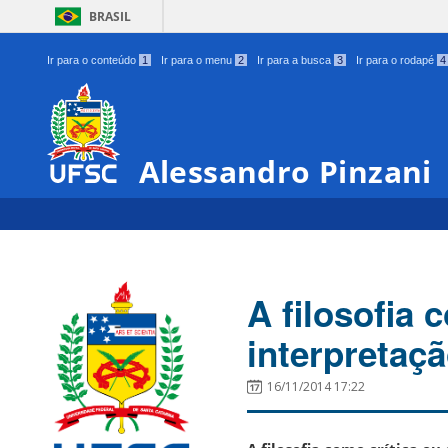
BRASIL
Ir para o conteúdo
1
Ir para o menu
2
Ir para a busca
3
Ir para o rodapé
4
Alessandro Pinzani
A filosofia 
interpretaç
16/11/2014 17:22