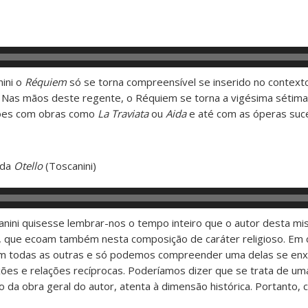
nini o
Réquiem
só se torna compreensível se inserido no context
. Nas mãos deste regente, o Réquiem se torna a vigésima sétima
xões com obras como
La Traviata
ou
Aida
e até com as óperas suc
, da
Otello
(Toscanini)
anini quisesse lembrar-nos o tempo inteiro que o autor desta m
, que ecoam também nesta composição de caráter religioso. Em 
am todas as outras e só podemos compreender uma delas se en
es e relações recíprocas. Poderíamos dizer que se trata de uma
o da obra geral do autor, atenta à dimensão histórica. Portanto