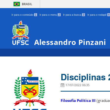
BRASIL
Ir para o conteúdo
1
Ir para o menu
2
Ir para a busca
3
Ir para o rodapé
4
Alessandro Pinzani
Disciplinas 
17/07/2022 06:35
Filosofia Política III
(gradua