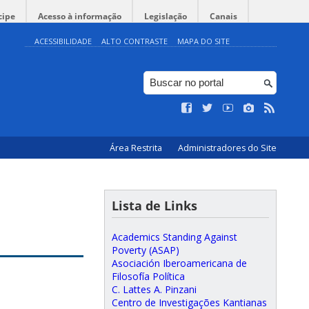
cipe
Acesso à informação
Legislação
Canais
ACESSIBILIDADE
ALTO CONTRASTE
MAPA DO SITE
Área Restrita
Administradores do Site
Lista de Links
Academics Standing Against
Poverty (ASAP)
Asociación Iberoamericana de
Filosofía Política
C. Lattes A. Pinzani
Centro de Investigações Kantianas