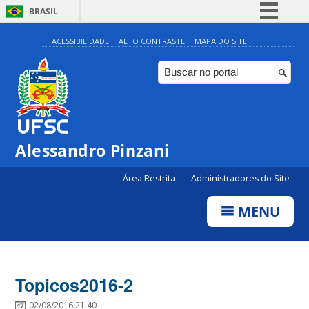
BRASIL
Simplifique!
ACESSIBILIDADE
ALTO CONTRASTE
MAPA DO SITE
Comunica BR
Participe
Acesso à informação
Legislação
Alessandro Pinzani
Canais
Área Restrita
Administradores do Site
MENU
Topicos2016-2
02/08/2016 21:40