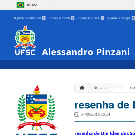
BRASIL
Ir para o conteúdo
1
Ir para o menu
2
Ir para a busca
3
Ir para o rodapé
4
Alessandro Pinzani
»
Notícias
res
resenha de 
04/09/2016 20:54
resenha de Die Idee des S