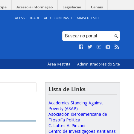
cipe
Acesso à informação
Legislação
Canais
ACESSIBILIDADE
ALTO CONTRASTE
MAPA DO SITE
Área Restrita
Administradores do Site
Lista de Links
Academics Standing Against
Poverty (ASAP)
Asociación Iberoamericana de
Filosofía Política
C. Lattes A. Pinzani
Centro de Investigações Kantianas