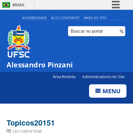
BRASIL
Simplifique!
ACESSIBILIDADE
ALTO CONTRASTE
MAPA DO SITE
Comunica BR
Participe
Acesso à informação
Legislação
Alessandro Pinzani
Canais
Área Restrita
Administradores do Site
MENU
Topicos20151
13/11/2014 10:00