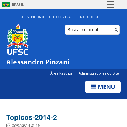
BRASIL
Simplifique!
ACESSIBILIDADE
ALTO CONTRASTE
MAPA DO SITE
Comunica BR
Participe
Acesso à informação
Legislação
Alessandro Pinzani
Canais
Área Restrita
Administradores do Site
MENU
Topicos-2014-2
03/07/2014 21:16